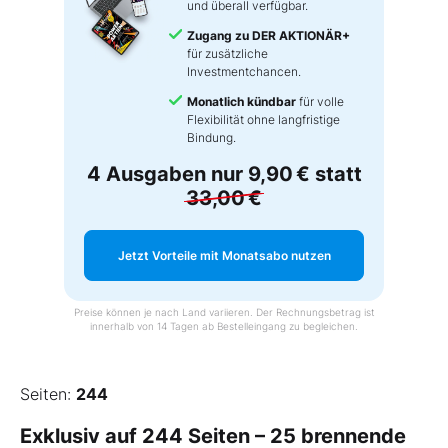
und überall verfügbar.
Zugang zu DER AKTIONÄR+
für zusätzliche
Investmentchancen.
Monatlich kündbar
für volle
Flexibilität ohne langfristige
Bindung.
4 Ausgaben nur
9,90 €
statt
33,00 €
Jetzt Vorteile mit Monatsabo nutzen
Preise können je nach Land variieren. Der Rechnungsbetrag ist
innerhalb von 14 Tagen ab Bestelleingang zu begleichen.
Seiten:
244
Exklusiv auf 244 Seiten – 25 brennende