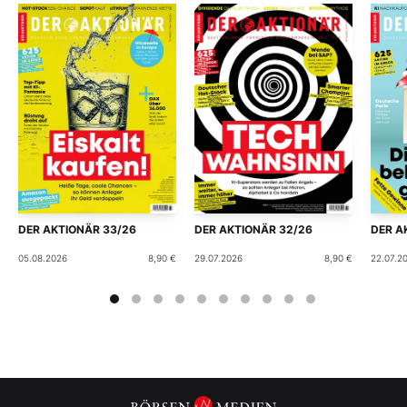
DER AKTIONÄR 33/26
DER AKTIONÄR 32/26
DER A
05.08.2026
8,90 €
29.07.2026
8,90 €
22.07.2