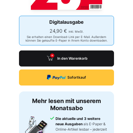
Digitalausgabe
24,90 €
inkl. MwSt.
Sie erhalten einen Download-Link per E-Mail. Außerdem
können Sie gekaufte E-Paper in Ihrem Konto downloaden.
In den Warenkorb
Sofortkauf
Mehr lesen mit unserem
Monatsabo
Die aktuelle und 3 weitere
neue Ausgaben
als E-Paper &
Online-Artikel lesbar – jederzeit