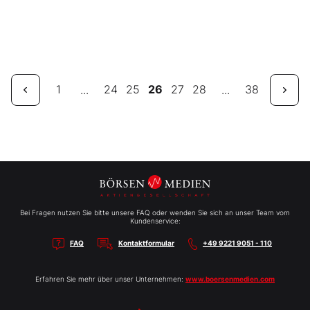
1
24
25
26
27
28
38
...
...
Bei Fragen nutzen Sie bitte unsere FAQ oder wenden Sie sich an unser Team vom
Kundenservice:
FAQ
Kontaktformular
+49 9221 9051 - 110
Erfahren Sie mehr über unser Unternehmen:
www.boersenmedien.com