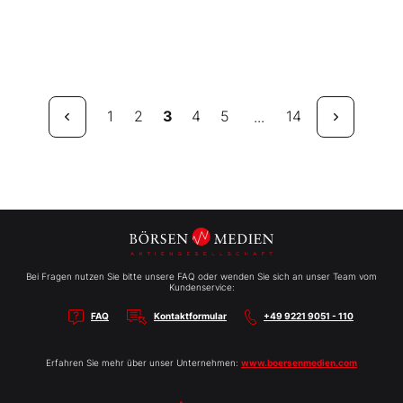
1
2
3
4
5
14
...
Bei Fragen nutzen Sie bitte unsere FAQ oder wenden Sie sich an unser Team vom
Kundenservice:
FAQ
Kontaktformular
+49 9221 9051 - 110
Erfahren Sie mehr über unser Unternehmen:
www.boersenmedien.com