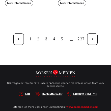
Mehr Informationen
Mehr Informationen
1
2
3
4
5
237
...
Bei Fragen nutzen Sie bitte unsere FAQ oder wenden Sie sich an unser Team vom
Kundenservice:
FAQ
Kontaktformular
+49 9221 9051 - 110
Erfahren Sie mehr über unser Unternehmen:
www.boersenmedien.com