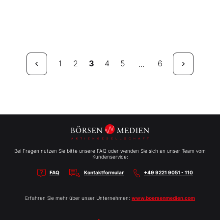
1
2
3
4
5
6
...
Bei Fragen nutzen Sie bitte unsere FAQ oder wenden Sie sich an unser Team vom
Kundenservice:
FAQ
Kontaktformular
+49 9221 9051 - 110
Erfahren Sie mehr über unser Unternehmen:
www.boersenmedien.com