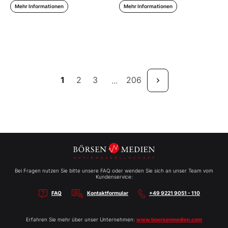
Mehr Informationen
Mehr Informationen
1
2
3
206
...
Bei Fragen nutzen Sie bitte unsere FAQ oder wenden Sie sich an unser Team vom
Kundenservice:
FAQ
Kontaktformular
+49 9221 9051 - 110
Erfahren Sie mehr über unser Unternehmen:
www.boersenmedien.com