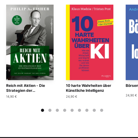
Reich mit Aktien - Die
10 harte Wahrheiten über
Börsen
Strategien der
Künstliche Intelligenz
Investmentlegende
24,90 €
14,90 €
24,90 €