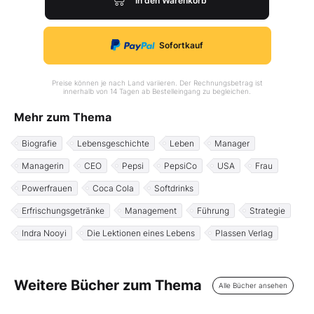
In den Warenkorb
Sofortkauf
Preise können je nach Land variieren. Der Rechnungsbetrag ist
innerhalb von 14 Tagen ab Bestelleingang zu begleichen.
Mehr zum Thema
Biografie
Lebensgeschichte
Leben
Manager
Managerin
CEO
Pepsi
PepsiCo
USA
Frau
Powerfrauen
Coca Cola
Softdrinks
Erfrischungsgetränke
Management
Führung
Strategie
Indra Nooyi
Die Lektionen eines Lebens
Plassen Verlag
Weitere Bücher zum Thema
Alle Bücher ansehen