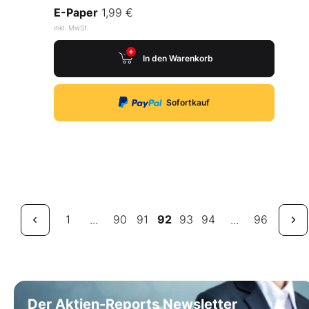
E-Paper
1,99 €
inkl. MwSt.
In den Warenkorb
Sofortkauf
1
90
91
92
93
94
96
...
...
Der Aktien-Reports Newsletter