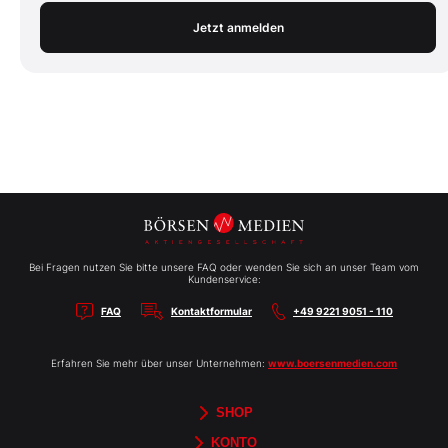
Jetzt anmelden
Bei Fragen nutzen Sie bitte unsere FAQ oder wenden Sie sich an unser Team vom
Kundenservice:
FAQ
Kontaktformular
+49 9221 9051 - 110
Erfahren Sie mehr über unser Unternehmen:
www.boersenmedien.com
SHOP
Aktien-Reports
HEBELTRADER
Merchandise
Börsenbriefe
Gutscheine
TradingDay
Newsletter
Magazine
Bücher
KONTO