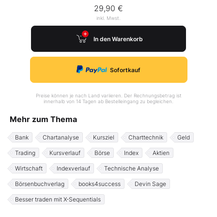
29,90 €
inkl. Mwst.
In den Warenkorb
Sofortkauf
Preise können je nach Land variieren. Der Rechnungsbetrag ist
innerhalb von 14 Tagen ab Bestelleingang zu begleichen.
Mehr zum Thema
Bank
Chartanalyse
Kursziel
Charttechnik
Geld
Trading
Kursverlauf
Börse
Index
Aktien
Wirtschaft
Indexverlauf
Technische Analyse
Börsenbuchverlag
books4success
Devin Sage
Besser traden mit X-Sequentials