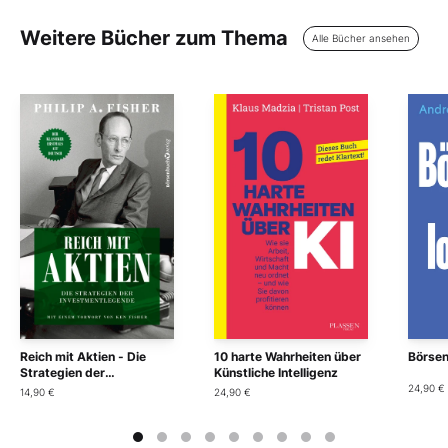
Weitere Bücher zum Thema
Alle Bücher ansehen
Reich mit Aktien - Die
10 harte Wahrheiten über
Börsen
Strategien der
Künstliche Intelligenz
Investmentlegende
24,90 €
14,90 €
24,90 €