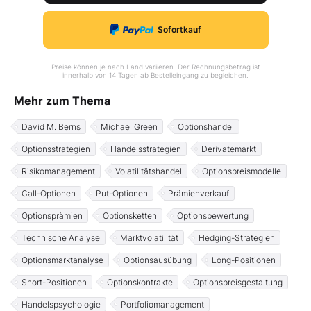
Sofortkauf
Preise können je nach Land variieren. Der Rechnungsbetrag ist
innerhalb von 14 Tagen ab Bestelleingang zu begleichen.
Mehr zum Thema
David M. Berns
Michael Green
Optionshandel
Optionsstrategien
Handelsstrategien
Derivatemarkt
Risikomanagement
Volatilitätshandel
Optionspreismodelle
Call-Optionen
Put-Optionen
Prämienverkauf
Optionsprämien
Optionsketten
Optionsbewertung
Technische Analyse
Marktvolatilität
Hedging-Strategien
Optionsmarktanalyse
Optionsausübung
Long-Positionen
Short-Positionen
Optionskontrakte
Optionspreisgestaltung
Handelspsychologie
Portfoliomanagement