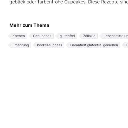
gebäck oder farbenfrohe Cupcakes: Diese Rezepte sind
Mehr zum Thema
Kochen
Gesundheit
glutenfrei
Zöliakie
Lebensmittelun
Ernährung
books4success
Garantiert glutenfrei genießen
B