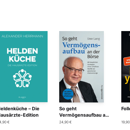
eldenküche – Die
So geht
Fol
ausärzte-Edition
Vermögensaufbau an
der Börse
4,90 €
24,90 €
19,90