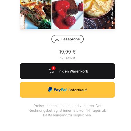
Leseprobe
19,99 €
inkl. Mwst.
In den Warenkorb
Sofortkauf
Preise können je nach Land variieren. Der
Rechnungsbetrag ist innerhalb von 14 Tagen ab
Bestelleingang zu begleichen.