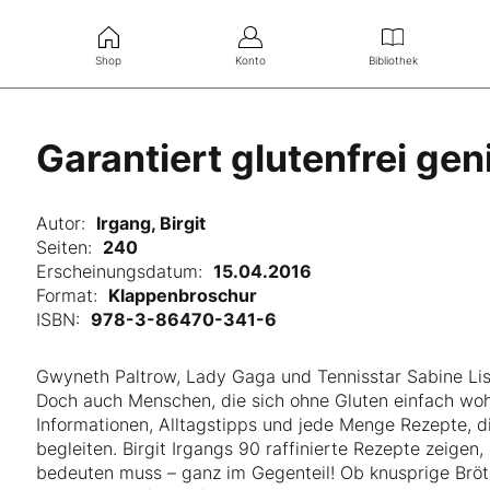
Shop
Konto
Bibliothek
Garantiert glutenfrei ge
Autor:
Irgang, Birgit
Seiten:
240
Erscheinungsdatum:
15.04.2016
Format:
Klappenbroschur
ISBN:
978-3-86470-341-6
Gwyneth Paltrow, Lady Gaga und Tennisstar Sabine Lisi
Doch auch Menschen, die sich ohne Gluten einfach wohl
Informationen, Alltagstipps und jede Menge Rezepte, d
begleiten. Birgit Irgangs 90 raffinierte Rezepte zeigen
bedeuten muss – ganz im Gegenteil! Ob knusprige Brötc