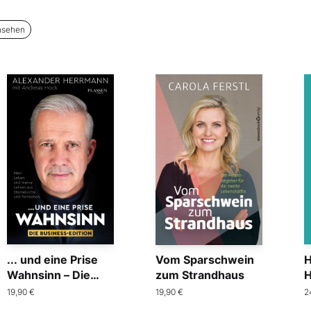
nsehen
... und eine Prise
Vom Sparschwein
H
Wahnsinn – Die
zum Strandhaus
H
Business-Edition
19,90 €
19,90 €
2