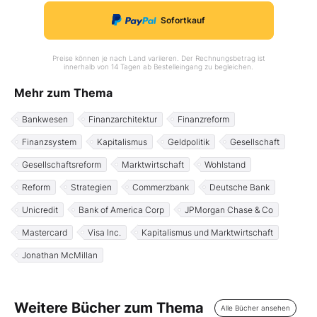
Sofortkauf
Preise können je nach Land variieren. Der Rechnungsbetrag ist
innerhalb von 14 Tagen ab Bestelleingang zu begleichen.
Mehr zum Thema
Bankwesen
Finanzarchitektur
Finanzreform
Finanzsystem
Kapitalismus
Geldpolitik
Gesellschaft
Gesellschaftsreform
Marktwirtschaft
Wohlstand
Reform
Strategien
Commerzbank
Deutsche Bank
Unicredit
Bank of America Corp
JPMorgan Chase & Co
Mastercard
Visa Inc.
Kapitalismus und Marktwirtschaft
Jonathan McMillan
Weitere Bücher zum Thema
Alle Bücher ansehen