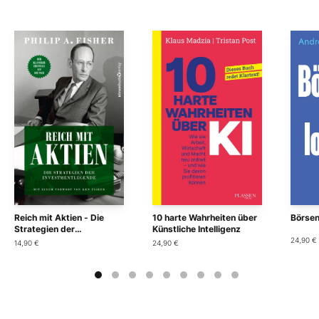
Reich mit Aktien - Die
10 harte Wahrheiten über
Börsen
Strategien der
Künstliche Intelligenz
Investmentlegende
24,90 €
14,90 €
24,90 €