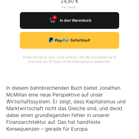
24,90 €
inkl. Mwst.
In den Warenkorb
Sofortkauf
Preise können je nach Land variieren. Der Rechnungsbetrag ist
innerhalb von 14 Tagen ab Bestelleingang zu begleichen.
In diesem bahnbrechenden Buch bietet Jonathan
McMillan eine neue Perspektive auf unser
Wirtschaftssystem. Er zeigt, dass Kapitalismus und
Marktwirtschaft nicht das Gleiche sind, und deckt
dabei einen grundlegenden Fehler in unserer
Finanzarchitektur auf. Das hat handfeste
Konsequenzen – gerade für Europa.