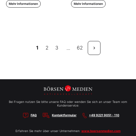
Mehr Informationen
Mehr Informationen
1
2
3
62
...
Bei Fragen nutzen Sie bitte unsere FAQ oder wenden Sie sich an unser Team vom
Kundenservice:
FAQ
Kontaktformular
+49 9221 9051 - 110
Erfahren Sie mehr über unser Unternehmen:
www.boersenmedien.com