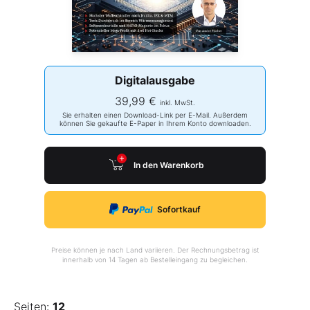
Digitalausgabe
39,99 €
inkl. MwSt.
Sie erhalten einen Download-Link per E-Mail. Außerdem
können Sie gekaufte E-Paper in Ihrem Konto downloaden.
In den Warenkorb
Sofortkauf
Preise können je nach Land variieren. Der Rechnungsbetrag ist
innerhalb von 14 Tagen ab Bestelleingang zu begleichen.
Seiten:
12