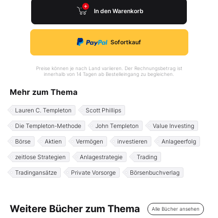
In den Warenkorb
Sofortkauf
Preise können je nach Land variieren. Der Rechnungsbetrag ist
innerhalb von 14 Tagen ab Bestelleingang zu begleichen.
Mehr zum Thema
Lauren C. Templeton
Scott Phillips
Die Templeton-Methode
John Templeton
Value Investing
Börse
Aktien
Vermögen
investieren
Anlageerfolg
zeitlose Strategien
Anlagestrategie
Trading
Tradingansätze
Private Vorsorge
Börsenbuchverlag
Weitere Bücher zum Thema
Alle Bücher ansehen