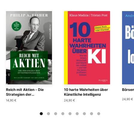
Reich mit Aktien - Die
10 harte Wahrheiten über
Börsen
Strategien der
Künstliche Intelligenz
Investmentlegende
24,90 €
14,90 €
24,90 €