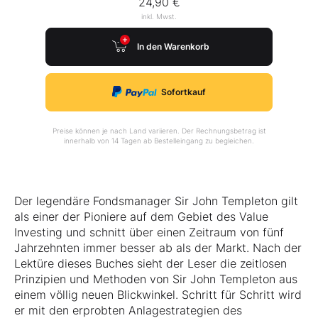
24,90 €
inkl. Mwst.
In den Warenkorb
Sofortkauf
Preise können je nach Land variieren. Der Rechnungsbetrag ist
innerhalb von 14 Tagen ab Bestelleingang zu begleichen.
Der legendäre Fondsmanager Sir John Templeton gilt
als einer der Pioniere auf dem Gebiet des Value
Investing und schnitt über einen Zeitraum von fünf
Jahrzehnten immer besser ab als der Markt. Nach der
Lektüre dieses Buches sieht der Leser die zeitlosen
Prinzipien und Methoden von Sir John Templeton aus
einem völlig neuen Blickwinkel. Schritt für Schritt wird
er mit den erprobten Anlagestrategien des