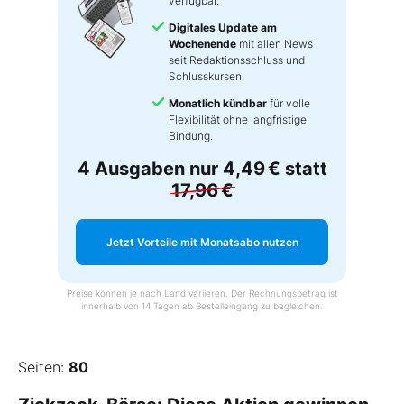
verfügbar.
Digitales Update am
Wochenende
mit allen News
seit Redaktionsschluss und
Schlusskursen.
Monatlich kündbar
für volle
Flexibilität ohne langfristige
Bindung.
4 Ausgaben nur
4,49 €
statt
17,96 €
Jetzt Vorteile mit Monatsabo nutzen
Preise können je nach Land variieren. Der Rechnungsbetrag ist
innerhalb von 14 Tagen ab Bestelleingang zu begleichen.
Seiten:
80