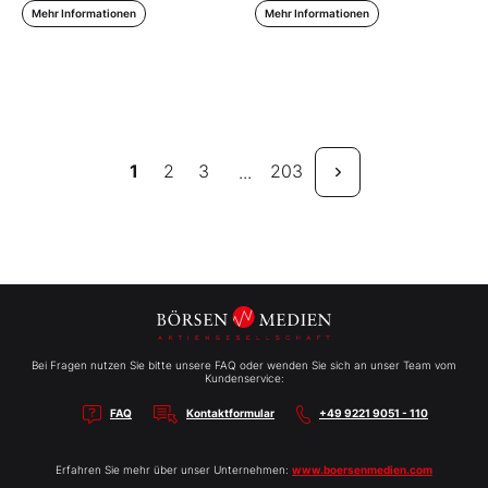
Mehr Informationen
Mehr Informationen
1
2
3
203
...
Bei Fragen nutzen Sie bitte unsere FAQ oder wenden Sie sich an unser Team vom
Kundenservice:
FAQ
Kontaktformular
+49 9221 9051 - 110
Erfahren Sie mehr über unser Unternehmen:
www.boersenmedien.com