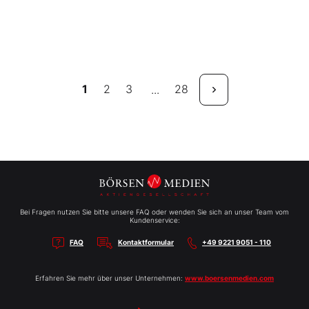
1
2
3
28
...
Bei Fragen nutzen Sie bitte unsere FAQ oder wenden Sie sich an unser Team vom
Kundenservice:
FAQ
Kontaktformular
+49 9221 9051 - 110
Erfahren Sie mehr über unser Unternehmen:
www.boersenmedien.com