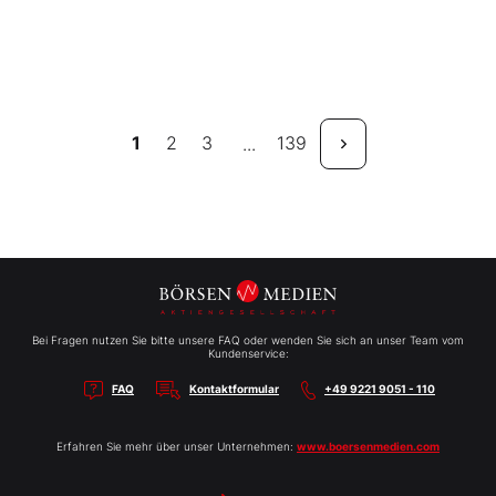
1
2
3
139
...
Bei Fragen nutzen Sie bitte unsere FAQ oder wenden Sie sich an unser Team vom
Kundenservice:
FAQ
Kontaktformular
+49 9221 9051 - 110
Erfahren Sie mehr über unser Unternehmen:
www.boersenmedien.com