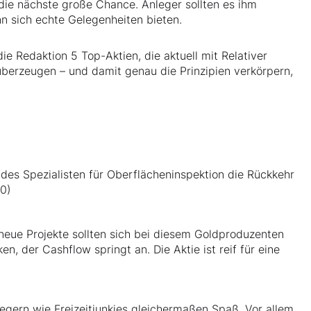
ür die nächste große Chance. Anleger sollten es ihm
nn sich echte Gelegenheiten bieten.
 Redaktion 5 Top-Aktien, die aktuell mit Relativer
berzeugen – und damit genau die Prinzipien verkörpern,
es Spezialisten für Oberflächeninspektion die Rückkehr
10)
 neue Projekte sollten sich bei diesem Goldproduzenten
ken, der Cashflow springt an. Die Aktie ist reif für eine
egern wie Freizeitjunkies gleichermaßen Spaß. Vor allem