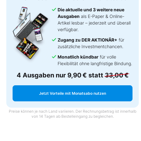
Die aktuelle und 3 weitere neue
Ausgaben
als E-Paper & Online-
Artikel lesbar – jederzeit und überall
verfügbar.
Zugang zu DER AKTIONÄR+
für
zusätzliche Investmentchancen.
Monatlich kündbar
für volle
Flexibilität ohne langfristige Bindung.
4 Ausgaben nur
9,90 €
statt
33,00 €
Jetzt Vorteile mit Monatsabo nutzen
Preise können je nach Land variieren. Der Rechnungsbetrag ist innerhalb
von 14 Tagen ab Bestelleingang zu begleichen.