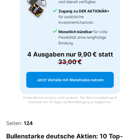
und überall verfügbar.
Zugang zu DER AKTIONÄR+
für zusätzliche
Investmentchancen.
Monatlich kündbar
für volle
Flexibilität ohne langfristige
Bindung.
4 Ausgaben nur
9,90 €
statt
33,00 €
Jetzt Vorteile mit Monatsabo nutzen
Preise können je nach Land variieren. Der Rechnungsbetrag ist
innerhalb von 14 Tagen ab Bestelleingang zu begleichen.
Seiten:
124
Bullenstarke deutsche Aktien: 10 Top-