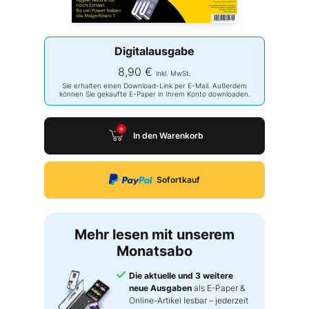
Digitalausgabe
8,90 €
inkl. MwSt.
Sie erhalten einen Download-Link per E-Mail. Außerdem
können Sie gekaufte E-Paper in Ihrem Konto downloaden.
In den Warenkorb
Sofortkauf
Mehr lesen mit unserem
Monatsabo
Die aktuelle und 3 weitere
neue Ausgaben
als E-Paper &
Online-Artikel lesbar – jederzeit