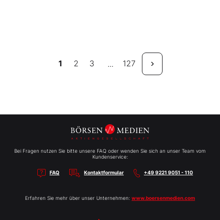
1
2
3
127
...
Bei Fragen nutzen Sie bitte unsere FAQ oder wenden Sie sich an unser Team vom
Kundenservice:
FAQ
Kontaktformular
+49 9221 9051 - 110
Erfahren Sie mehr über unser Unternehmen:
www.boersenmedien.com