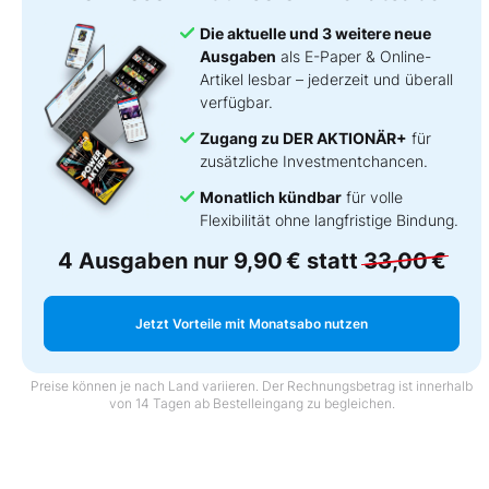
Die aktuelle und 3 weitere neue
Ausgaben
als E-Paper & Online-
Artikel lesbar – jederzeit und überall
verfügbar.
Zugang zu DER AKTIONÄR+
für
zusätzliche Investmentchancen.
Monatlich kündbar
für volle
Flexibilität ohne langfristige Bindung.
4 Ausgaben nur
9,90 €
statt
33,00 €
Jetzt Vorteile mit Monatsabo nutzen
Preise können je nach Land variieren. Der Rechnungsbetrag ist innerhalb
von 14 Tagen ab Bestelleingang zu begleichen.