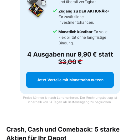
und überall verfügbar.
Zugang zu DER AKTIONÄR+
für zusätzliche
Investmentchancen.
Monatlich kündbar
für volle
Flexibilität ohne langfristige
Bindung.
4 Ausgaben nur
9,90 €
statt
33,00 €
Jetzt Vorteile mit Monatsabo nutzen
Preise können je nach Land variieren. Der Rechnungsbetrag ist
innerhalb von 14 Tagen ab Bestelleingang zu begleichen.
Crash, Cash und Comeback: 5 starke
Aktien für Ihr Depot