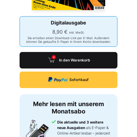
Digitalausgabe
8,90 €
inkl. MwSt.
Sie erhalten einen Download-Link per E-Mail. Außerdem
können Sie gekaufte E-Paper in Ihrem Konto downloaden.
In den Warenkorb
Sofortkauf
Mehr lesen mit unserem
Monatsabo
Die aktuelle und 3 weitere
neue Ausgaben
als E-Paper &
Online-Artikel lesbar – jederzeit