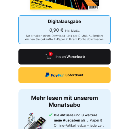
Digitalausgabe
8,90 €
inkl. MwSt.
Sie erhalten einen Download-Link per E-Mail. Außerdem
können Sie gekaufte E-Paper in Ihrem Konto downloaden.
In den Warenkorb
Sofortkauf
Mehr lesen mit unserem
Monatsabo
Die aktuelle und 3 weitere
neue Ausgaben
als E-Paper &
Online-Artikel lesbar – jederzeit