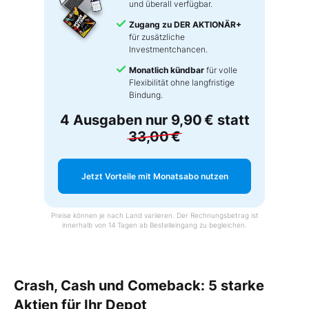
und überall verfügbar.
Zugang zu DER AKTIONÄR+
für zusätzliche
Investmentchancen.
Monatlich kündbar
für volle
Flexibilität ohne langfristige
Bindung.
4 Ausgaben nur
9,90 €
statt
33,00 €
Jetzt Vorteile mit Monatsabo nutzen
Preise können je nach Land variieren. Der Rechnungsbetrag ist
innerhalb von 14 Tagen ab Bestelleingang zu begleichen.
Crash, Cash und Comeback: 5 starke
Aktien für Ihr Depot