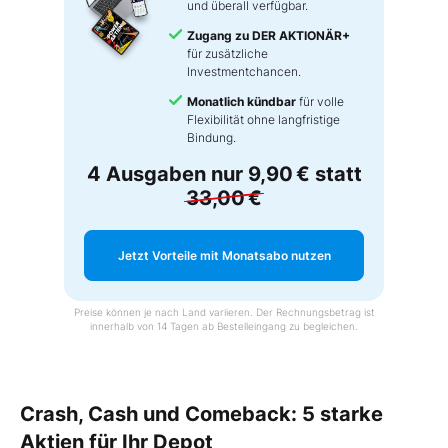
und überall verfügbar.
Zugang zu DER AKTIONÄR+
für zusätzliche
Investmentchancen.
Monatlich kündbar
für volle
Flexibilität ohne langfristige
Bindung.
4 Ausgaben nur
9,90 €
statt
33,00 €
Jetzt Vorteile mit Monatsabo nutzen
Preise können je nach Land variieren. Der Rechnungsbetrag ist
innerhalb von 14 Tagen ab Bestelleingang zu begleichen.
Crash, Cash und Comeback: 5 starke
Aktien für Ihr Depot