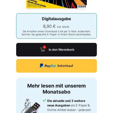
Digitalausgabe
8,90 €
inkl. MwSt.
Sie erhalten einen Download-Link per E-Mail. Außerdem
können Sie gekaufte E-Paper in Ihrem Konto downloaden.
In den Warenkorb
Sofortkauf
Mehr lesen mit unserem
Monatsabo
Die aktuelle und 3 weitere
neue Ausgaben
als E-Paper &
Online-Artikel lesbar – jederzeit