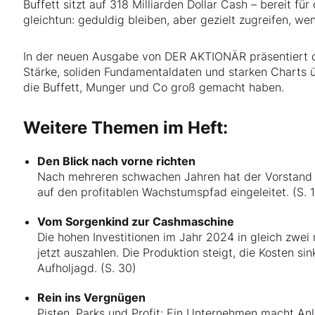
Buffett sitzt auf 318 Milliarden Dollar Cash – bereit f
gleichtun: geduldig bleiben, aber gezielt zugreifen, we
In der neuen Ausgabe von DER AKTIONÄR präsentiert die
Stärke, soliden Fundamentaldaten und starken Charts ü
die Buffett, Munger und Co groß gemacht haben.
Weitere Themen im Heft:
Den Blick nach vorne richten
Nach mehreren schwachen Jahren hat der Vorstand d
auf den profitablen Wachstumspfad eingeleitet. (S. 
Vom Sorgenkind zur Cashmaschine
Die hohen Investitionen im Jahr 2024 in gleich zwei
jetzt auszahlen. Die Produktion steigt, die Kosten sin
Aufholjagd. (S. 30)
Rein ins Vergnügen
Pisten, Parks und Profit: Ein Unternehmen macht Anl