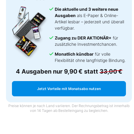
Die aktuelle und 3 weitere neue
Ausgaben
als E-Paper & Online-
Artikel lesbar – jederzeit und überall
verfügbar.
Zugang zu DER AKTIONÄR+
für
zusätzliche Investmentchancen.
Monatlich kündbar
für volle
Flexibilität ohne langfristige Bindung.
4 Ausgaben nur
9,90 €
statt
33,00 €
Jetzt Vorteile mit Monatsabo nutzen
Preise können je nach Land variieren. Der Rechnungsbetrag ist innerhalb
von 14 Tagen ab Bestelleingang zu begleichen.