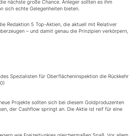
ür die nächste große Chance. Anleger sollten es ihm
nn sich echte Gelegenheiten bieten.
 Redaktion 5 Top-Aktien, die aktuell mit Relativer
berzeugen – und damit genau die Prinzipien verkörpern,
es Spezialisten für Oberflächeninspektion die Rückkehr
10)
 neue Projekte sollten sich bei diesem Goldproduzenten
ken, der Cashflow springt an. Die Aktie ist reif für eine
egern wie Freizeitjunkies gleichermaßen Spaß. Vor allem