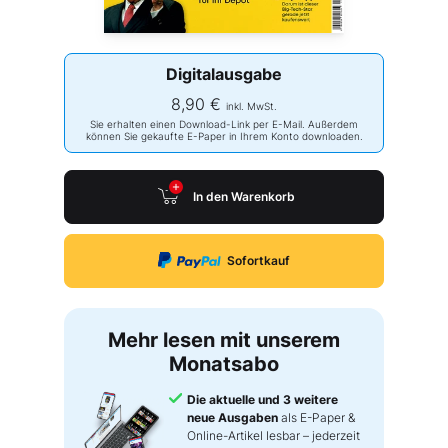
Digitalausgabe
8,90 €
inkl. MwSt.
Sie erhalten einen Download-Link per E-Mail. Außerdem
können Sie gekaufte E-Paper in Ihrem Konto downloaden.
In den Warenkorb
Sofortkauf
Mehr lesen mit unserem
Monatsabo
Die aktuelle und 3 weitere
neue Ausgaben
als E-Paper &
Online-Artikel lesbar – jederzeit