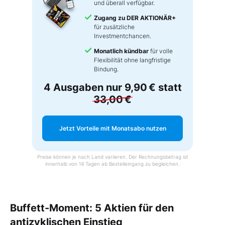
und überall verfügbar.
Zugang zu DER AKTIONÄR+
für zusätzliche
Investmentchancen.
Monatlich kündbar
für volle
Flexibilität ohne langfristige
Bindung.
4 Ausgaben nur
9,90 €
statt
33,00 €
Jetzt Vorteile mit Monatsabo nutzen
Preise können je nach Land variieren. Der Rechnungsbetrag ist
innerhalb von 14 Tagen ab Bestelleingang zu begleichen.
Buffett-Moment: 5 Aktien für den
antizyklischen Einstieg