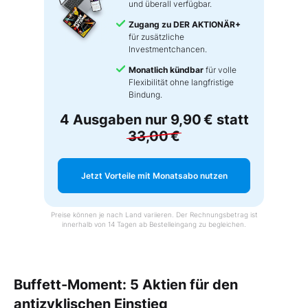
und überall verfügbar.
Zugang zu DER AKTIONÄR+
für zusätzliche
Investmentchancen.
Monatlich kündbar
für volle
Flexibilität ohne langfristige
Bindung.
4 Ausgaben nur
9,90 €
statt
33,00 €
Jetzt Vorteile mit Monatsabo nutzen
Preise können je nach Land variieren. Der Rechnungsbetrag ist
innerhalb von 14 Tagen ab Bestelleingang zu begleichen.
Buffett-Moment: 5 Aktien für den
antizyklischen Einstieg