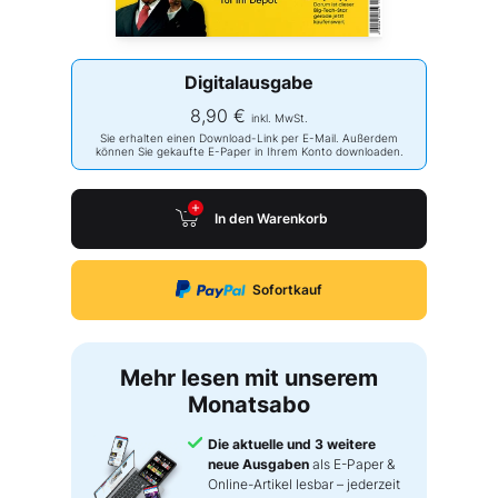
Digitalausgabe
8,90 €
inkl. MwSt.
Sie erhalten einen Download-Link per E-Mail. Außerdem
können Sie gekaufte E-Paper in Ihrem Konto downloaden.
In den Warenkorb
Sofortkauf
Mehr lesen mit unserem
Monatsabo
Die aktuelle und 3 weitere
neue Ausgaben
als E-Paper &
Online-Artikel lesbar – jederzeit