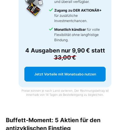
und überall verfügbar.
Zugang zu DER AKTIONÄR+
für zusätzliche
Investmentchancen.
Monatlich kündbar
für volle
Flexibilität ohne langfristige
Bindung.
4 Ausgaben nur
9,90 €
statt
33,00 €
Jetzt Vorteile mit Monatsabo nutzen
Preise können je nach Land variieren. Der Rechnungsbetrag ist
innerhalb von 14 Tagen ab Bestelleingang zu begleichen.
Buffett-Moment: 5 Aktien für den
antizyklischen Einstieg