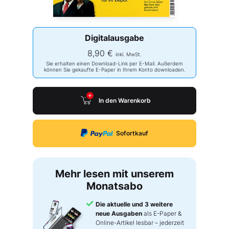
Digitalausgabe
8,90 €
inkl. MwSt.
Sie erhalten einen Download-Link per E-Mail. Außerdem
können Sie gekaufte E-Paper in Ihrem Konto downloaden.
In den Warenkorb
Sofortkauf
Mehr lesen mit unserem
Monatsabo
Die aktuelle und 3 weitere
neue Ausgaben
als E-Paper &
Online-Artikel lesbar – jederzeit