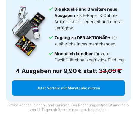
Die aktuelle und 3 weitere neue
Ausgaben
als E-Paper & Online-
Artikel lesbar – jederzeit und überall
verfügbar.
Zugang zu DER AKTIONÄR+
für
zusätzliche Investmentchancen.
Monatlich kündbar
für volle
Flexibilität ohne langfristige Bindung.
4 Ausgaben nur
9,90 €
statt
33,00 €
Jetzt Vorteile mit Monatsabo nutzen
Preise können je nach Land variieren. Der Rechnungsbetrag ist innerhalb
von 14 Tagen ab Bestelleingang zu begleichen.