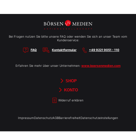
Bei Fragen nutzen Sie bitte unsere FAQ oder wenden Sie sich an unser Team vom
Kundenservice:
FAQ
Kontaktformular
+49 9221 9051 - 110
Erfahren Sie mehr über unser Unternehmen:
www.boersenmedien.com
SHOP
Aktien-Reports
HEBELTRADER
Merchandise
Börsenbriefe
Gutscheine
TradingDay
Newsletter
Magazine
Bücher
KONTO
Benachrichtigungen
Kontoinformationen
Passwort ändern
Abonnements
Abo kündigen
Rechnungen
Bibliothek
Widerruf erklären
Impressum
Datenschutz
AGB
Barrierefreiheit
Datenschutzeinstellungen