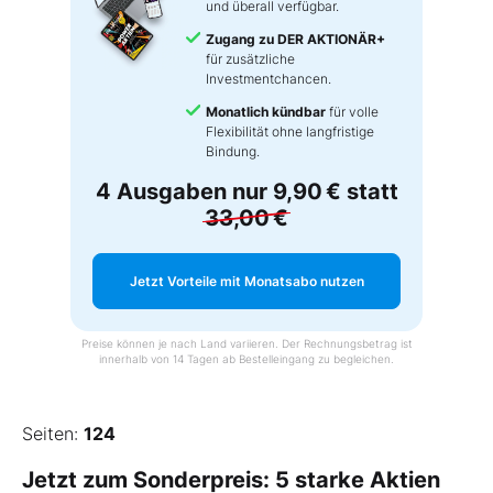
und überall verfügbar.
Zugang zu DER AKTIONÄR+
für zusätzliche
Investmentchancen.
Monatlich kündbar
für volle
Flexibilität ohne langfristige
Bindung.
4 Ausgaben nur
9,90 €
statt
33,00 €
Jetzt Vorteile mit Monatsabo nutzen
Preise können je nach Land variieren. Der Rechnungsbetrag ist
innerhalb von 14 Tagen ab Bestelleingang zu begleichen.
Seiten:
124
Jetzt zum Sonderpreis: 5 starke Aktien