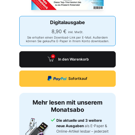
Digitalausgabe
8,90 €
inkl. MwSt.
Sie erhalten einen Download-Link per E-Mail. Außerdem
können Sie gekaufte E-Paper in Ihrem Konto downloaden.
In den Warenkorb
Sofortkauf
Mehr lesen mit unserem
Monatsabo
Die aktuelle und 3 weitere
neue Ausgaben
als E-Paper &
Online-Artikel lesbar – jederzeit