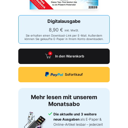
Digitalausgabe
8,90 €
inkl. MwSt.
Sie erhalten einen Download-Link per E-Mail. Außerdem
können Sie gekaufte E-Paper in Ihrem Konto downloaden.
In den Warenkorb
Sofortkauf
Mehr lesen mit unserem
Monatsabo
Die aktuelle und 3 weitere
neue Ausgaben
als E-Paper &
Online-Artikel lesbar – jederzeit