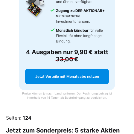
und überall verfügbar.
Zugang zu DER AKTIONÄR+
für zusätzliche
Investmentchancen.
Monatlich kündbar
für volle
Flexibilität ohne langfristige
Bindung.
4 Ausgaben nur
9,90 €
statt
33,00 €
Jetzt Vorteile mit Monatsabo nutzen
Preise können je nach Land variieren. Der Rechnungsbetrag ist
innerhalb von 14 Tagen ab Bestelleingang zu begleichen.
Seiten:
124
Jetzt zum Sonderpreis: 5 starke Aktien