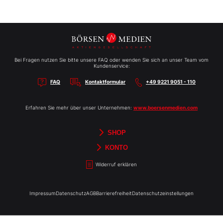
Bei Fragen nutzen Sie bitte unsere FAQ oder wenden Sie sich an unser Team vom
Kundenservice:
FAQ
Kontaktformular
+49 9221 9051 - 110
Erfahren Sie mehr über unser Unternehmen:
www.boersenmedien.com
SHOP
Aktien-Reports
HEBELTRADER
Merchandise
Börsenbriefe
Gutscheine
TradingDay
Newsletter
Magazine
Bücher
KONTO
Benachrichtigungen
Kontoinformationen
Passwort ändern
Abonnements
Abo kündigen
Rechnungen
Bibliothek
Widerruf erklären
Impressum
Datenschutz
AGB
Barrierefreiheit
Datenschutzeinstellungen