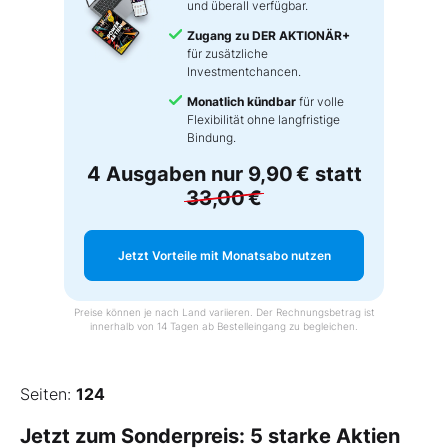
und überall verfügbar.
Zugang zu DER AKTIONÄR+
für zusätzliche
Investmentchancen.
Monatlich kündbar
für volle
Flexibilität ohne langfristige
Bindung.
4 Ausgaben nur
9,90 €
statt
33,00 €
Jetzt Vorteile mit Monatsabo nutzen
Preise können je nach Land variieren. Der Rechnungsbetrag ist
innerhalb von 14 Tagen ab Bestelleingang zu begleichen.
Seiten:
124
Jetzt zum Sonderpreis: 5 starke Aktien