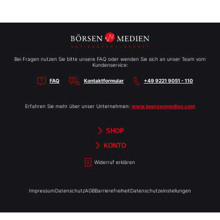
Bei Fragen nutzen Sie bitte unsere FAQ oder wenden Sie sich an unser Team vom
Kundenservice:
FAQ
Kontaktformular
+49 9221 9051 - 110
Erfahren Sie mehr über unser Unternehmen:
www.boersenmedien.com
SHOP
Aktien-Reports
HEBELTRADER
Merchandise
Börsenbriefe
Gutscheine
TradingDay
Newsletter
Magazine
Bücher
KONTO
Benachrichtigungen
Kontoinformationen
Passwort ändern
Abonnements
Abo kündigen
Rechnungen
Bibliothek
Widerruf erklären
Impressum
Datenschutz
AGB
Barrierefreiheit
Datenschutzeinstellungen