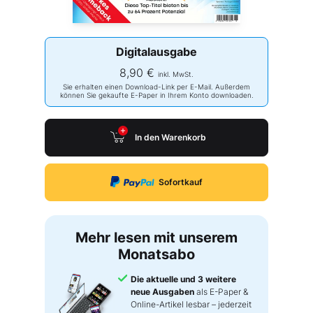
Digitalausgabe
8,90 €
inkl. MwSt.
Sie erhalten einen Download-Link per E-Mail. Außerdem
können Sie gekaufte E-Paper in Ihrem Konto downloaden.
In den Warenkorb
Sofortkauf
Mehr lesen mit unserem
Monatsabo
Die aktuelle und 3 weitere
neue Ausgaben
als E-Paper &
Online-Artikel lesbar – jederzeit