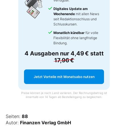
verfügbar.
Digitales Update am
Wochenende
mit allen News
seit Redaktionsschluss und
Schlusskursen.
Monatlich kündbar
für volle
Flexibilität ohne langfristige
Bindung.
4 Ausgaben nur
4,49 €
statt
17,96 €
Jetzt Vorteile mit Monatsabo nutzen
Preise können je nach Land variieren. Der Rechnungsbetrag ist
innerhalb von 14 Tagen ab Bestelleingang zu begleichen.
Seiten:
88
Autor:
Finanzen Verlag GmbH