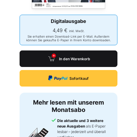
Digitalausgabe
4,49 €
inkl. MwSt.
Sie erhalten einen Download-Link per E-Mail. Außerdem
können Sie gekaufte E-Paper in Ihrem Konto downloaden.
In den Warenkorb
Sofortkauf
Mehr lesen mit unserem
Monatsabo
Die aktuelle und 3 weitere
neue Ausgaben
als E-Paper
lesbar – jederzeit und überall