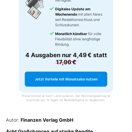
verfügbar.
Digitales Update am
Wochenende
mit allen News
seit Redaktionsschluss und
Schlusskursen.
Monatlich kündbar
für volle
Flexibilität ohne langfristige
Bindung.
4 Ausgaben nur
4,49 €
statt
17,96 €
Jetzt Vorteile mit Monatsabo nutzen
Preise können je nach Land variieren. Der Rechnungsbetrag ist
innerhalb von 14 Tagen ab Bestelleingang zu begleichen.
Autor:
Finanzen Verlag GmbH
Acht Großchancen auf starke Rendite