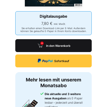
Digitalausgabe
7,80 €
inkl. MwSt.
Sie erhalten einen Download-Link per E-Mail. Außerdem
können Sie gekaufte E-Paper in Ihrem Konto downloaden.
In den Warenkorb
Sofortkauf
Mehr lesen mit unserem
Monatsabo
Die aktuelle und 3 weitere
neue Ausgaben
als E-Paper
lesbar – jederzeit und überall
verfügbar.