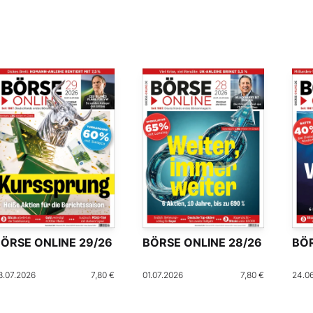
ÖRSE ONLINE 29/26
BÖRSE ONLINE 28/26
BÖR
8.07.2026
7,80 €
01.07.2026
7,80 €
24.0